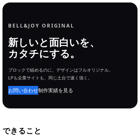
内
容
を
BELL&JOY ORIGINAL
ス
新しいと面白いを、
キ
カタチにする。
ッ
プ
ブロックで組めるのに、デザインはフルオリジナル。
LPも企業サイトも、同じ土台で速く強く。
お問い合わせ
制作実績を見る
できること