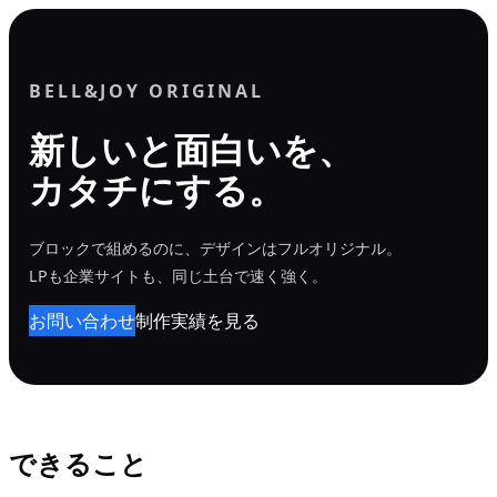
内
容
を
BELL&JOY ORIGINAL
ス
新しいと面白いを、
キ
カタチにする。
ッ
プ
ブロックで組めるのに、デザインはフルオリジナル。
LPも企業サイトも、同じ土台で速く強く。
お問い合わせ
制作実績を見る
できること