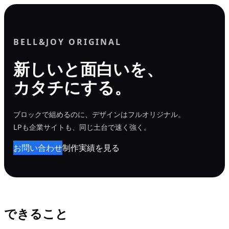
内
容
を
BELL&JOY ORIGINAL
ス
新しいと面白いを、
キ
カタチにする。
ッ
プ
ブロックで組めるのに、デザインはフルオリジナル。
LPも企業サイトも、同じ土台で速く強く。
お問い合わせ
制作実績を見る
できること