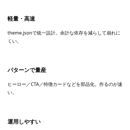
軽量・高速
theme.jsonで統一設計。余計な依存を減らして崩れに
くい。
パターンで量産
ヒーロー／CTA／特徴カードなどを部品化。作るのが速
い。
運用しやすい