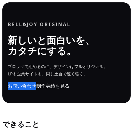
内
容
を
BELL&JOY ORIGINAL
ス
新しいと面白いを、
キ
カタチにする。
ッ
プ
ブロックで組めるのに、デザインはフルオリジナル。
LPも企業サイトも、同じ土台で速く強く。
お問い合わせ
制作実績を見る
できること