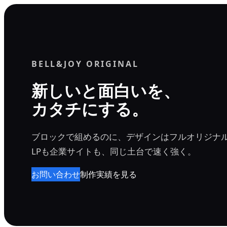
内
容
を
ス
BELL&JOY ORIGINAL
キ
ッ
新しいと面白いを、
プ
カタチにする。
ブロックで組めるのに、デザインはフルオリジナ
LPも企業サイトも、同じ土台で速く強く。
お問い合わせ
制作実績を見る