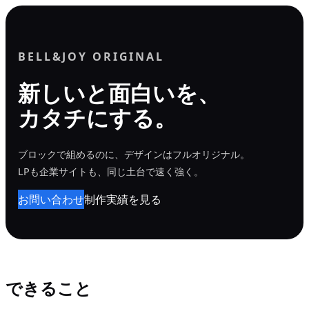
内
容
を
BELL&JOY ORIGINAL
ス
新しいと面白いを、
キ
カタチにする。
ッ
プ
ブロックで組めるのに、デザインはフルオリジナル。
LPも企業サイトも、同じ土台で速く強く。
お問い合わせ
制作実績を見る
できること