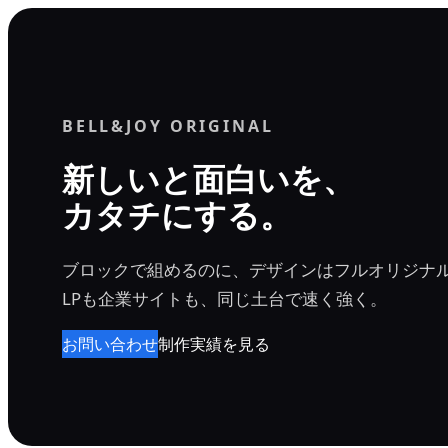
内
容
を
ス
BELL&JOY ORIGINAL
キ
ッ
新しいと面白いを、
プ
カタチにする。
ブロックで組めるのに、デザインはフルオリジナ
LPも企業サイトも、同じ土台で速く強く。
お問い合わせ
制作実績を見る