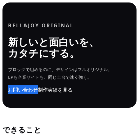
内
容
を
BELL&JOY ORIGINAL
ス
新しいと面白いを、
キ
カタチにする。
ッ
プ
ブロックで組めるのに、デザインはフルオリジナル。
LPも企業サイトも、同じ土台で速く強く。
お問い合わせ
制作実績を見る
できること