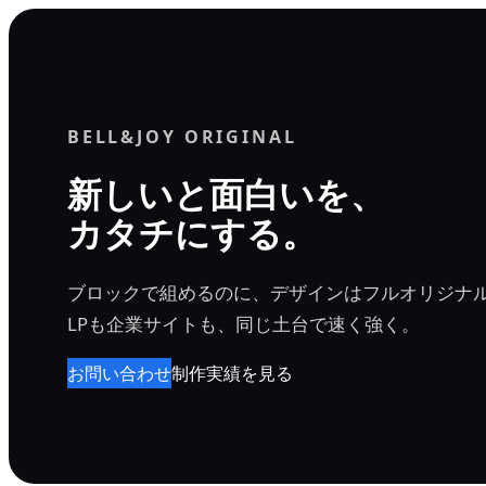
内
容
を
ス
BELL&JOY ORIGINAL
キ
ッ
新しいと面白いを、
プ
カタチにする。
ブロックで組めるのに、デザインはフルオリジナ
LPも企業サイトも、同じ土台で速く強く。
お問い合わせ
制作実績を見る