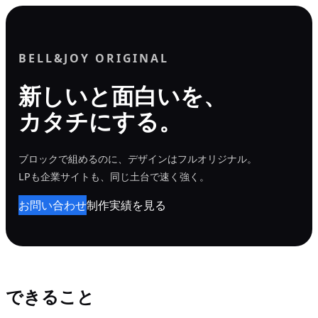
内
容
を
BELL&JOY ORIGINAL
ス
新しいと面白いを、
キ
カタチにする。
ッ
プ
ブロックで組めるのに、デザインはフルオリジナル。
LPも企業サイトも、同じ土台で速く強く。
お問い合わせ
制作実績を見る
できること