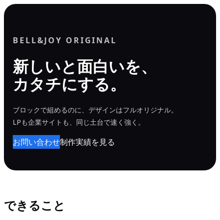
内
容
を
BELL&JOY ORIGINAL
ス
新しいと面白いを、
キ
カタチにする。
ッ
プ
ブロックで組めるのに、デザインはフルオリジナル。
LPも企業サイトも、同じ土台で速く強く。
お問い合わせ
制作実績を見る
できること