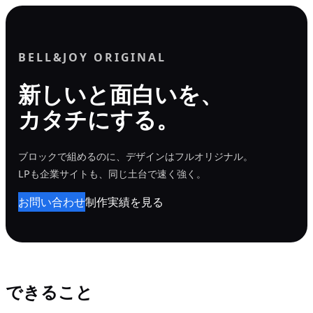
内
容
を
BELL&JOY ORIGINAL
ス
新しいと面白いを、
キ
カタチにする。
ッ
プ
ブロックで組めるのに、デザインはフルオリジナル。
LPも企業サイトも、同じ土台で速く強く。
お問い合わせ
制作実績を見る
できること