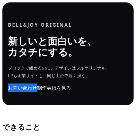
内
容
を
BELL&JOY ORIGINAL
ス
新しいと面白いを、
キ
カタチにする。
ッ
プ
ブロックで組めるのに、デザインはフルオリジナル。
LPも企業サイトも、同じ土台で速く強く。
お問い合わせ
制作実績を見る
できること