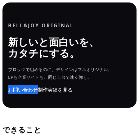
内
容
を
BELL&JOY ORIGINAL
ス
新しいと面白いを、
キ
カタチにする。
ッ
プ
ブロックで組めるのに、デザインはフルオリジナル。
LPも企業サイトも、同じ土台で速く強く。
お問い合わせ
制作実績を見る
できること