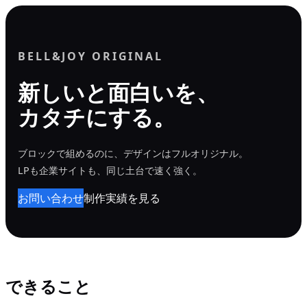
内
容
を
BELL&JOY ORIGINAL
ス
新しいと面白いを、
キ
カタチにする。
ッ
プ
ブロックで組めるのに、デザインはフルオリジナル。
LPも企業サイトも、同じ土台で速く強く。
お問い合わせ
制作実績を見る
できること