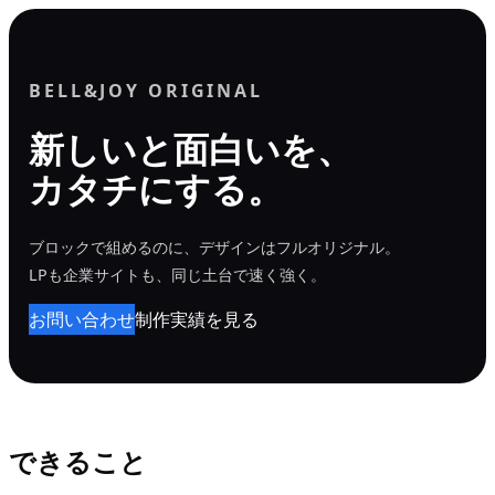
内
容
を
BELL&JOY ORIGINAL
ス
新しいと面白いを、
キ
カタチにする。
ッ
プ
ブロックで組めるのに、デザインはフルオリジナル。
LPも企業サイトも、同じ土台で速く強く。
お問い合わせ
制作実績を見る
できること