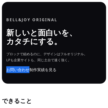
内
容
を
BELL&JOY ORIGINAL
ス
新しいと面白いを、
キ
カタチにする。
ッ
プ
ブロックで組めるのに、デザインはフルオリジナル。
LPも企業サイトも、同じ土台で速く強く。
お問い合わせ
制作実績を見る
できること