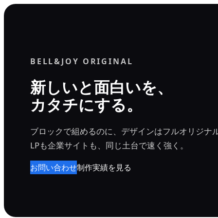
内
容
を
ス
BELL&JOY ORIGINAL
キ
ッ
新しいと面白いを、
プ
カタチにする。
ブロックで組めるのに、デザインはフルオリジナ
LPも企業サイトも、同じ土台で速く強く。
お問い合わせ
制作実績を見る