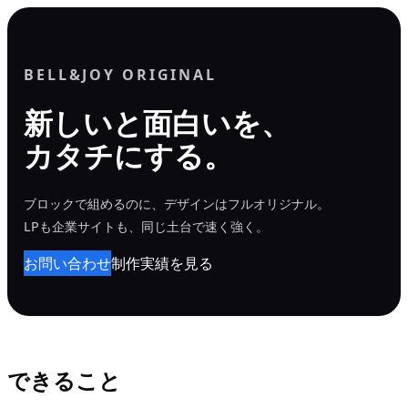
内
容
を
BELL&JOY ORIGINAL
ス
新しいと面白いを、
キ
カタチにする。
ッ
プ
ブロックで組めるのに、デザインはフルオリジナル。
LPも企業サイトも、同じ土台で速く強く。
お問い合わせ
制作実績を見る
できること