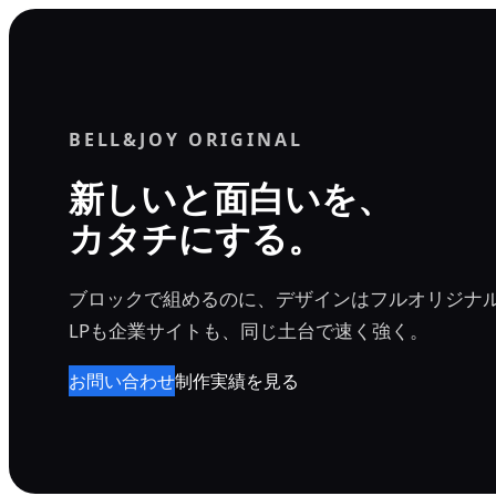
内
容
を
ス
BELL&JOY ORIGINAL
キ
ッ
新しいと面白いを、
プ
カタチにする。
ブロックで組めるのに、デザインはフルオリジナ
LPも企業サイトも、同じ土台で速く強く。
お問い合わせ
制作実績を見る