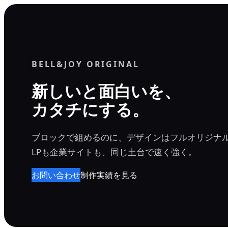
内
容
を
ス
BELL&JOY ORIGINAL
キ
ッ
新しいと面白いを、
プ
カタチにする。
ブロックで組めるのに、デザインはフルオリジナ
LPも企業サイトも、同じ土台で速く強く。
お問い合わせ
制作実績を見る