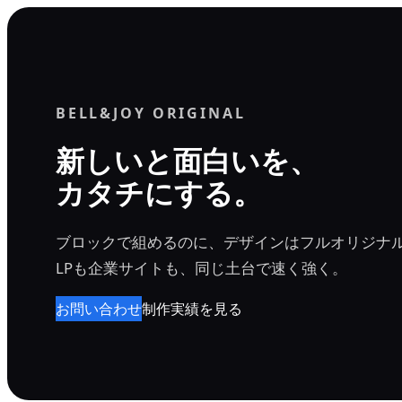
内
容
を
ス
BELL&JOY ORIGINAL
キ
ッ
新しいと面白いを、
プ
カタチにする。
ブロックで組めるのに、デザインはフルオリジナ
LPも企業サイトも、同じ土台で速く強く。
お問い合わせ
制作実績を見る