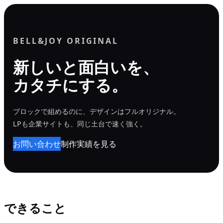
内
容
を
BELL&JOY ORIGINAL
ス
新しいと面白いを、
キ
カタチにする。
ッ
プ
ブロックで組めるのに、デザインはフルオリジナル。
LPも企業サイトも、同じ土台で速く強く。
お問い合わせ
制作実績を見る
できること