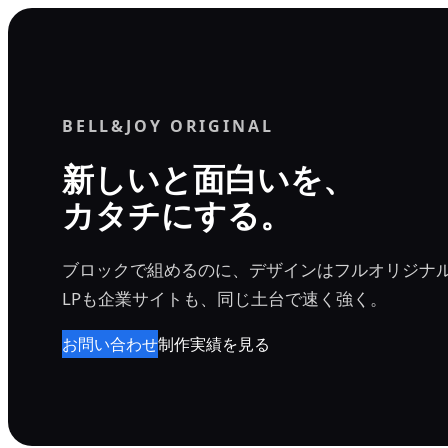
内
容
を
ス
BELL&JOY ORIGINAL
キ
ッ
新しいと面白いを、
プ
カタチにする。
ブロックで組めるのに、デザインはフルオリジナ
LPも企業サイトも、同じ土台で速く強く。
お問い合わせ
制作実績を見る