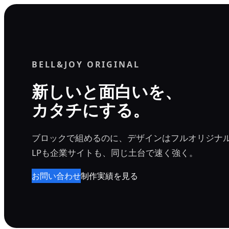
内
容
を
ス
BELL&JOY ORIGINAL
キ
ッ
新しいと面白いを、
プ
カタチにする。
ブロックで組めるのに、デザインはフルオリジナ
LPも企業サイトも、同じ土台で速く強く。
お問い合わせ
制作実績を見る