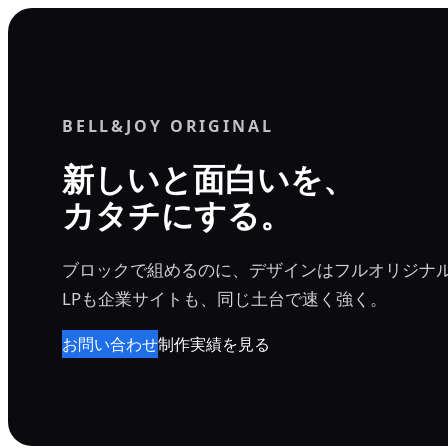
内
容
を
ス
BELL&JOY ORIGINAL
キ
ッ
新しいと面白いを、
プ
カタチにする。
ブロックで組めるのに、デザインはフルオリジナ
LPも企業サイトも、同じ土台で速く強く。
お問い合わせ
制作実績を見る