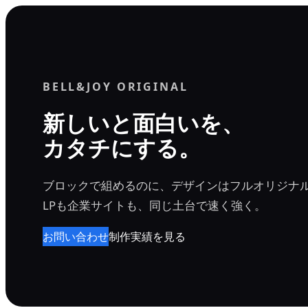
内
容
を
ス
BELL&JOY ORIGINAL
キ
ッ
新しいと面白いを、
プ
カタチにする。
ブロックで組めるのに、デザインはフルオリジナ
LPも企業サイトも、同じ土台で速く強く。
お問い合わせ
制作実績を見る