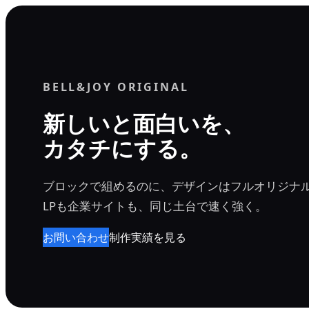
内
容
を
ス
BELL&JOY ORIGINAL
キ
ッ
新しいと面白いを、
プ
カタチにする。
ブロックで組めるのに、デザインはフルオリジナ
LPも企業サイトも、同じ土台で速く強く。
お問い合わせ
制作実績を見る