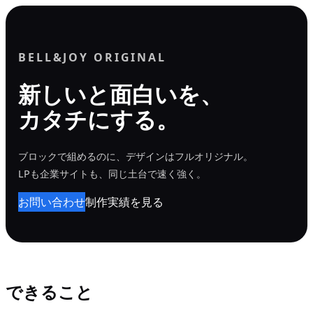
内
容
を
BELL&JOY ORIGINAL
ス
新しいと面白いを、
キ
カタチにする。
ッ
プ
ブロックで組めるのに、デザインはフルオリジナル。
LPも企業サイトも、同じ土台で速く強く。
お問い合わせ
制作実績を見る
できること