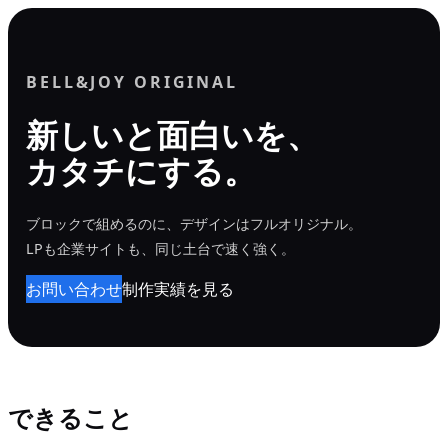
内
容
を
BELL&JOY ORIGINAL
ス
新しいと面白いを、
キ
カタチにする。
ッ
プ
ブロックで組めるのに、デザインはフルオリジナル。
LPも企業サイトも、同じ土台で速く強く。
お問い合わせ
制作実績を見る
できること