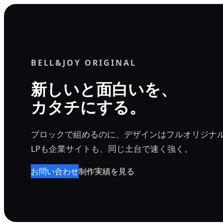
内
容
を
ス
BELL&JOY ORIGINAL
キ
ッ
新しいと面白いを、
プ
カタチにする。
ブロックで組めるのに、デザインはフルオリジナ
LPも企業サイトも、同じ土台で速く強く。
お問い合わせ
制作実績を見る