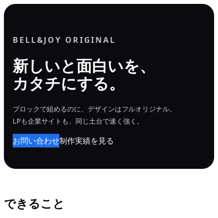
内
容
を
BELL&JOY ORIGINAL
ス
新しいと面白いを、
キ
カタチにする。
ッ
プ
ブロックで組めるのに、デザインはフルオリジナル。
LPも企業サイトも、同じ土台で速く強く。
お問い合わせ
制作実績を見る
できること