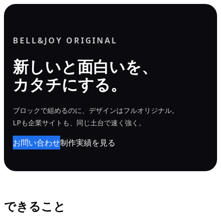
内
容
を
BELL&JOY ORIGINAL
ス
新しいと面白いを、
キ
カタチにする。
ッ
プ
ブロックで組めるのに、デザインはフルオリジナル。
LPも企業サイトも、同じ土台で速く強く。
お問い合わせ
制作実績を見る
できること