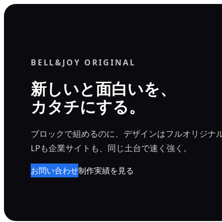
内
容
を
ス
BELL&JOY ORIGINAL
キ
ッ
新しいと面白いを、
プ
カタチにする。
ブロックで組めるのに、デザインはフルオリジナ
LPも企業サイトも、同じ土台で速く強く。
お問い合わせ
制作実績を見る