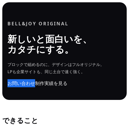
内
容
を
BELL&JOY ORIGINAL
ス
新しいと面白いを、
キ
カタチにする。
ッ
プ
ブロックで組めるのに、デザインはフルオリジナル。
LPも企業サイトも、同じ土台で速く強く。
お問い合わせ
制作実績を見る
できること