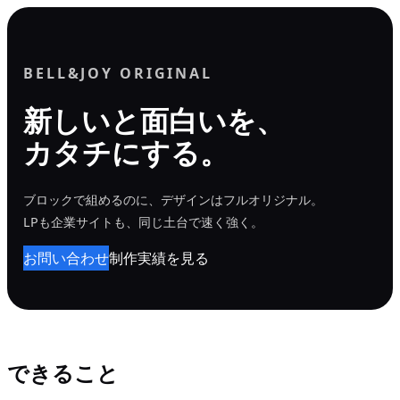
内
容
を
BELL&JOY ORIGINAL
ス
新しいと面白いを、
キ
カタチにする。
ッ
プ
ブロックで組めるのに、デザインはフルオリジナル。
LPも企業サイトも、同じ土台で速く強く。
お問い合わせ
制作実績を見る
できること