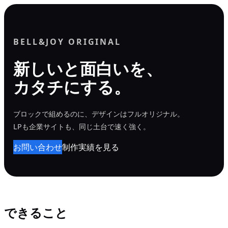
内
容
を
BELL&JOY ORIGINAL
ス
新しいと面白いを、
キ
カタチにする。
ッ
プ
ブロックで組めるのに、デザインはフルオリジナル。
LPも企業サイトも、同じ土台で速く強く。
お問い合わせ
制作実績を見る
できること