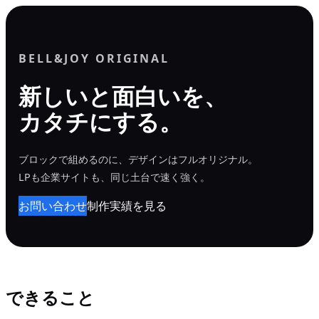
内
容
を
BELL&JOY ORIGINAL
ス
新しいと面白いを、
キ
カタチにする。
ッ
プ
ブロックで組めるのに、デザインはフルオリジナル。
LPも企業サイトも、同じ土台で速く強く。
お問い合わせ
制作実績を見る
できること