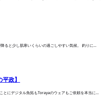
雨が降ると少し肌寒いくらいの過ごしやすい気候。 釣りに…
の平政】
とにデジタル魚拓もTorayaのウェアもご依頼を本当に…