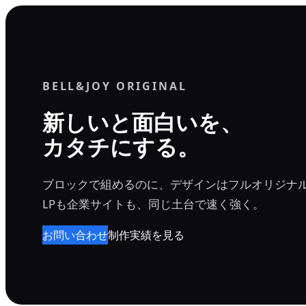
内
容
を
ス
BELL&JOY ORIGINAL
キ
ッ
新しいと面白いを、
プ
カタチにする。
ブロックで組めるのに、デザインはフルオリジナ
LPも企業サイトも、同じ土台で速く強く。
お問い合わせ
制作実績を見る