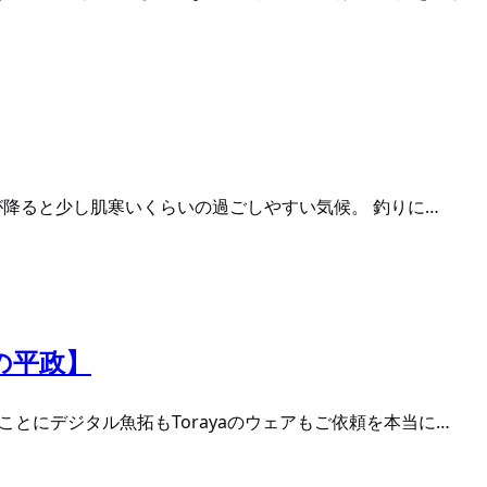
雨が降ると少し肌寒いくらいの過ごしやすい気候。 釣りに…
の平政】
とにデジタル魚拓もTorayaのウェアもご依頼を本当に…