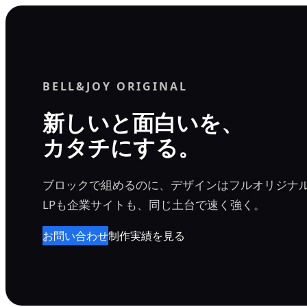
内
容
を
ス
BELL&JOY ORIGINAL
キ
ッ
新しいと面白いを、
プ
カタチにする。
ブロックで組めるのに、デザインはフルオリジナ
LPも企業サイトも、同じ土台で速く強く。
お問い合わせ
制作実績を見る