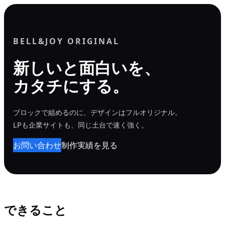
内
容
を
BELL&JOY ORIGINAL
ス
新しいと面白いを、
キ
カタチにする。
ッ
プ
ブロックで組めるのに、デザインはフルオリジナル。
LPも企業サイトも、同じ土台で速く強く。
お問い合わせ
制作実績を見る
できること