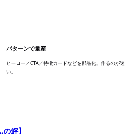
パターンで量産
ヒーロー／CTA／特徴カードなどを部品化。作るのが速
い。
んの鮃】