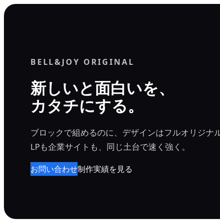
内
容
を
ス
BELL&JOY ORIGINAL
キ
ッ
新しいと面白いを、
プ
カタチにする。
ブロックで組めるのに、デザインはフルオリジナ
LPも企業サイトも、同じ土台で速く強く。
お問い合わせ
制作実績を見る