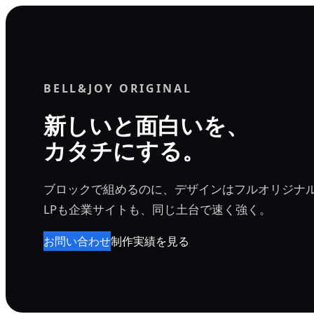
内
容
を
ス
BELL&JOY ORIGINAL
キ
ッ
新しいと面白いを、
プ
カタチにする。
ブロックで組めるのに、デザインはフルオリジナ
LPも企業サイトも、同じ土台で速く強く。
お問い合わせ
制作実績を見る