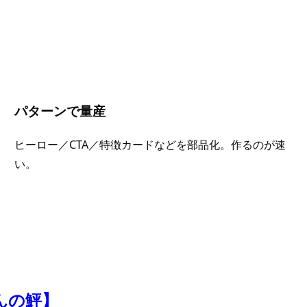
パターンで量産
ヒーロー／CTA／特徴カードなどを部品化。作るのが速
い。
んの鮃】