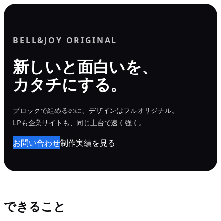
内
容
を
BELL&JOY ORIGINAL
ス
新しいと面白いを、
キ
カタチにする。
ッ
プ
ブロックで組めるのに、デザインはフルオリジナル。
LPも企業サイトも、同じ土台で速く強く。
お問い合わせ
制作実績を見る
できること