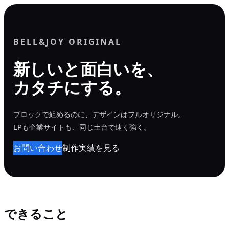
内
容
を
BELL&JOY ORIGINAL
ス
新しいと面白いを、
キ
カタチにする。
ッ
プ
ブロックで組めるのに、デザインはフルオリジナル。
LPも企業サイトも、同じ土台で速く強く。
お問い合わせ
制作実績を見る
できること